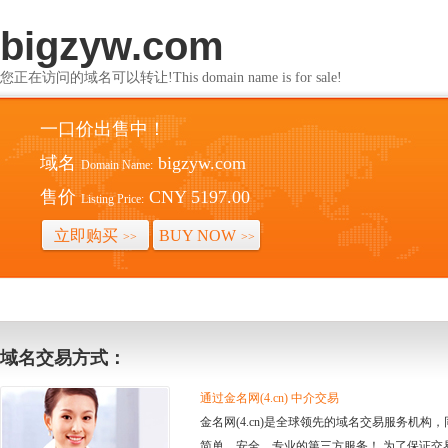
bigzyw.com
您正在访问的域名可以转让!This domain name is for sale!
一口价出售中！
域名
bigzyw.com
Domain Name:
售价
CNY 5197.00
Listing Price:
立即购买
BUY NOW
>>
>>
域名交易方式：
通过金名网(4.cn) 中介交易
金名网(4.cn)是全球领先的域名交易服务机
简单、安全、专业的第三方服务！ 为了保证交