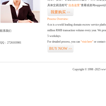
具体交易流程可
“点击这里”
查看或咨询support@
我要购买
>>
Process Overview:
4.cn is a world leading domain escrow service plat
million RMB transaction volume every year. We promi
联系我们
5 workdays.
For detailed process, you can
“visit here”
or contact
QQ：2726103981
BUY NOW
>>
Copyright © 1998 -2025 www